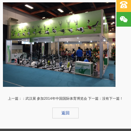
上一篇：
：武汉展 参加2014年中国国际体育博览会
下一篇：没有下一篇！
返回