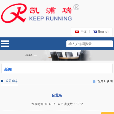
中文
|
English
新闻
公司动态
首页
>
新闻
台北展
发表时间2014-07-14 阅读次数：6222